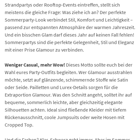
Strandpartys oder Rooftop-Events eintreffen, stellt sich
meistens die gleiche Frage: Was ziehe ich an? Der perfekte
Sommerparty-Look verbindet Stil, Komfort und Leichtigkeit –
passend zur entspannten Atmosphäre der warmen Jahreszeit.
Und ein bisschen Glam darf dieses Jahr auf keinen Fall fehlen!
Sommerpartys sind die perfekte Gelegenheit, Stil und Eleganz
mit einer Prise Glamour zu verbinden.
Weniger Casual, mehr Wow!
Dieses Motto sollte euch bei der
Wahl eures Party-Outfits begleiten. Wer Glamour ausstrahlen
möchte, setzt auf glänzende, schimmernde Stoffe wie Satin
oder Seide. Pailletten und Lurex-Details sorgen für die
Extraportion Glamour. Was den Schnitt angeht, solltet ihr auf
bequeme, sommerlich leichte, aber gleichzeitig elegante
Silhouetten achten. Ideal sind fließende Kleider mit tiefem
Rückenausschnitt, coole Jumpsuits oder weite Hosen mit
Cropped Top.
Und die Farben? Klar, Schwarz geht immer. Aber im Sommer